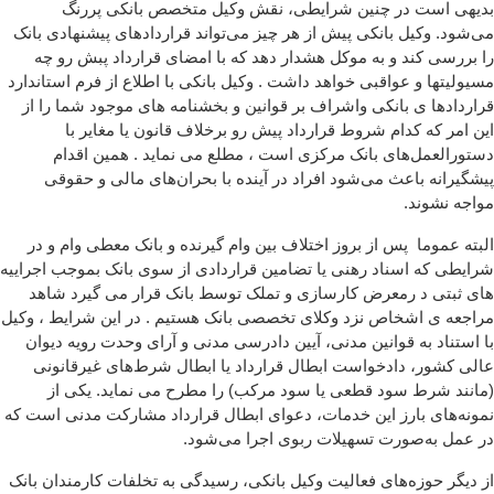
بدیهی است در چنین شرایطی، نقش وکیل متخصص بانکی پررنگ
می‌شود. وکیل بانکی پیش از هر چیز می‌تواند قراردادهای پیشنهادی بانک
را بررسی کند و به موکل هشدار دهد که با امضای قرارداد پبش رو چه
مسیولیتها و عواقبی خواهد داشت . وکیل بانکی با اطلاع از فرم استاندارد
قراردادها ی بانکی واشراف بر قوانین و بخشنامه های موجود شما را از
این امر که کدام شروط قرارداد پیش رو برخلاف قانون یا مغایر با
دستورالعمل‌های بانک مرکزی است ، مطلع می نماید . همین اقدام
پیشگیرانه باعث می‌شود افراد در آینده با بحران‌های مالی و حقوقی
مواجه نشوند.
البته عموما پس از بروز اختلاف بین وام گیرنده و بانک معطی وام و در
شرایطی که اسناد رهنی یا تضامین قراردادی از سوی بانک بموجب اجراییه
های ثبتی د رمعرض کارسازی و تملک توسط بانک قرار می گیرد شاهد
مراجعه ی اشخاص نزد وکلای تخصصی بانک هستیم . در این شرایط ، وکیل
با استناد به قوانین مدنی، آیین دادرسی مدنی و آرای وحدت رویه دیوان
عالی کشور، دادخواست ابطال قرارداد یا ابطال شرط‌های غیرقانونی
(مانند شرط سود قطعی یا سود مرکب) را مطرح می نماید. یکی از
نمونه‌های بارز این خدمات، دعوای ابطال قرارداد مشارکت مدنی است که
در عمل به‌صورت تسهیلات ربوی اجرا می‌شود.
از دیگر حوزه‌های فعالیت وکیل بانکی، رسیدگی به تخلفات کارمندان بانک