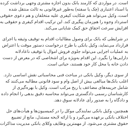
است. در مواردی که کارمند بانک بدون اجازه مشتری وجهی برداشت کرده
یا اسناد اعتباری (چک یا سفته) به‌طور غیرقانونی به ثالث منتقل شده
است، وکیل می‌تواند هم شکایت کیفری علیه متخلفان و هم دعوی حقوقی
استرداد وجوه را هم‌زمان پیگیری کند. این ترکیب اقدام کیفری و حقوقی به
افزایش سرعت احقاق حق کمک شایانی می‌کند.
در شرایطی که بانک برای وصول مطالبات اقدام به توقیف وثیقه یا اجرای
قرارداد می‌نماید، وکیل بانکی با طرح درخواست دستور موقت یا اعتراض
به عملیات اجرایی می‌تواند جلوی فروش اموال یا توقیف ناعادلانه
دارایی‌ها را بگیرد. این اقدام به‌ویژه برای اشخاصی که در معرض از دست
دادن خانه یا محل کار خود هستند، حیاتی است.
از سوی دیگر، وکیل بانکی در مباحث فنی محاسباتی نقش اساسی دارد.
اغلب بانک‌ها مبالغی بیش از اصل وام و سود قانونی مطالبه می‌کنند که
شامل جریمه‌های مضاعف یا ربح مرکب است. وکیل با بهره‌گیری از
کارشناسان رسمی دادگستری می‌تواند محاسبه دقیق بدهی را انجام داده
و دادگاه را به صدور رأی عادلانه سوق دهد.
همچنین، وکیل بانکی نمایندگی موکل را در کمیسیون‌ها و هیأت‌های حل
اختلاف بانکی برعهده می‌گیرد و با ارائه لایحه مستدل، مانع از تضییع
حقوق مشتری می‌شود. از مهمترین وظایف وکلای بانکی مدیریت مذاکرات